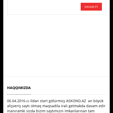
DAVAM ET
HAQQIMIZDA
06.04.2016-сı ildən start götürmüş ASKOND.AZ ən böyük
alişveriş saytı olmaq məqsədilə irəli getməkdə davam edir
inanıramki sizdə bizim saytımızın imkanlarınan tam