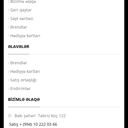
Bizimlə əlaqə
Geri qaytar
Sayt xəritəsi
Brendlər
Hədiyyə kartları
ƏLAVƏLƏR
Brendlər
Hədiyyə kartları
Satış ortaqlığı
Endirimlər
BIZIMLƏ ƏLAQƏ
Bakı şəhəri Təbriz küç 122
Satış + (994) 10 222 03 66