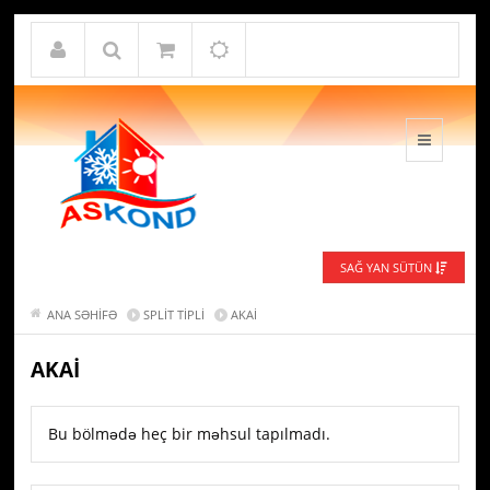
SAĞ YAN SÜTÜN
ANA SƏHIFƏ
SPLIT TIPLI
AKAI
AKAI
Bu bölmədə heç bir məhsul tapılmadı.