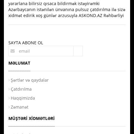
yararlana bilirsiz qısaca bildirmək istəyirəmki
Azərbaycanın istənilən ünvanına pulsuz çatdırılma ilə sizə
xidmət edirik xoş günlər arzusuyla ASKOND.AZ Rəhbərliyi
SAYTA ABONE OL
MƏLUMAT
Şərtlər və qaydalar
Çatdırılma
Haqqimizda
Zəmanət
MÜŞTƏRI XIDMƏTLƏRI