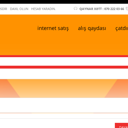
ƏSDIR
DAXIL OLUN
HESAB YARADIN.
QAYNAR XƏTT : 070 222 03 66
i̇nternet satış
alış qaydası
çatdı
DAVA