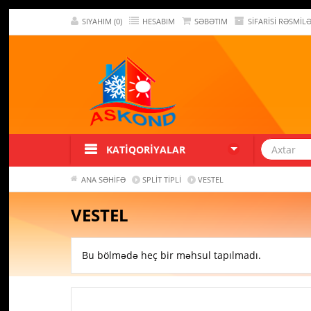
SIYAHIM (0)
HESABIM
SƏBƏTIM
SIFARISI RƏSMIL
KATIQORIYALAR
ANA SƏHIFƏ
SPLIT TIPLI
VESTEL
VESTEL
Bu bölmədə heç bir məhsul tapılmadı.