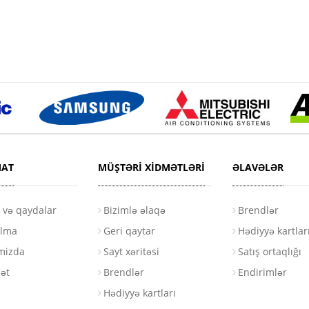
AT
MÜŞTƏRI XIDMƏTLƏRI
ƏLAVƏLƏR
r və qaydalar
Bizimlə əlaqə
Brendlər
ılma
Geri qaytar
Hədiyyə kartlar
mizda
Sayt xəritəsi
Satış ortaqlığı
ət
Brendlər
Endirimlər
Hədiyyə kartları