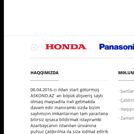
HAQQIMIZDA
MƏLUM
06.04.2016-сı ildən start götürmüş
Şərtlə
ASKOND.AZ ən böyük alişveriş saytı
Çatdır
olmaq məqsədilə irəli getməkdə
davam edir inanıramki sizdə bizim
Haqqi
saytımızın imkanlarınan tam yararlana
Zəman
bilirsiz qısaca bildirmək istəyirəmki
Azərbaycanın istənilən ünvanına
pulsuz çatdırılma ilə sizə xidmət edirik