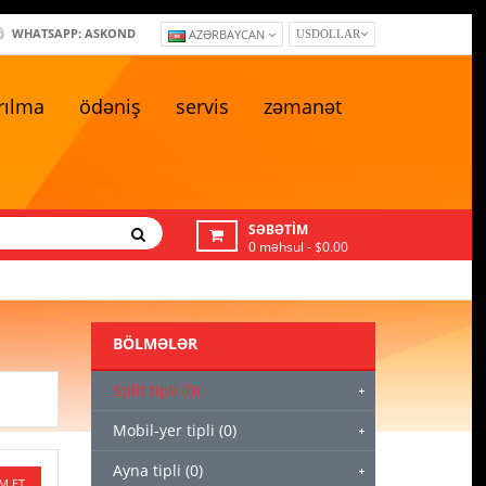
WHATSAPP: ASKOND
AZƏRBAYCAN
US DOLLAR
rılma
ödəniş
servis
zəmanət
SƏBƏTIM
0 məhsul - $0.00
BÖLMƏLƏR
Split tipli (0)
Mobil-yer tipli (0)
Ayna tipli (0)
M ET