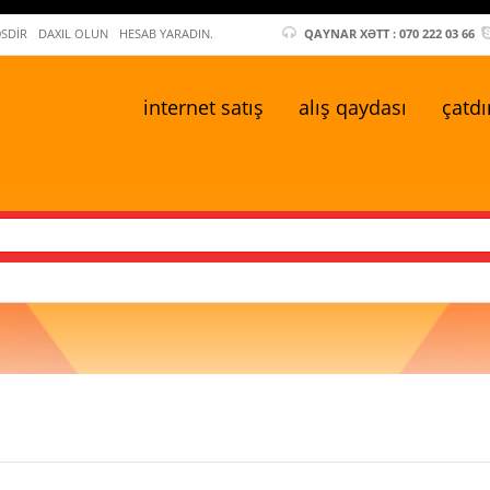
ƏSDIR
DAXIL OLUN
HESAB YARADIN.
QAYNAR XƏTT : 070 222 03 66
i̇nternet satış
alış qaydası
çatdı