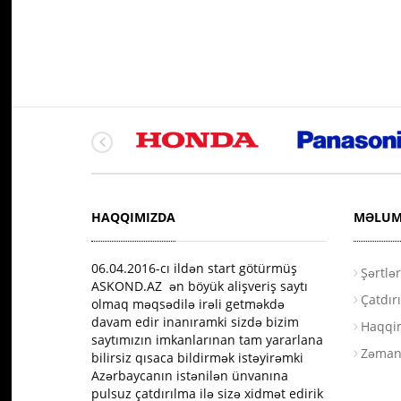
HAQQIMIZDA
MƏLUM
06.04.2016-сı ildən start götürmüş
Şərtlə
ASKOND.AZ ən böyük alişveriş saytı
Çatdır
olmaq məqsədilə irəli getməkdə
davam edir inanıramki sizdə bizim
Haqqi
saytımızın imkanlarınan tam yararlana
Zəman
bilirsiz qısaca bildirmək istəyirəmki
Azərbaycanın istənilən ünvanına
pulsuz çatdırılma ilə sizə xidmət edirik