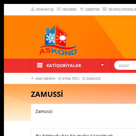
SIYAHIM (0)
HESABIM
SƏBƏTIM
SIFARISI RƏSMIL
KATIQORIYALAR
ANA SƏHIFƏ
AYNA TIPLI
ZAMUSSI
ZAMUSSI
Zamussi
Bu bölmədə heç bir məhsul tapılmadı.