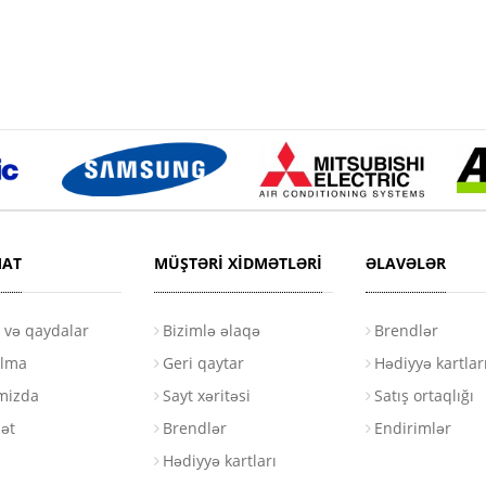
AT
MÜŞTƏRI XIDMƏTLƏRI
ƏLAVƏLƏR
r və qaydalar
Bizimlə əlaqə
Brendlər
ılma
Geri qaytar
Hədiyyə kartlar
mizda
Sayt xəritəsi
Satış ortaqlığı
ət
Brendlər
Endirimlər
Hədiyyə kartları