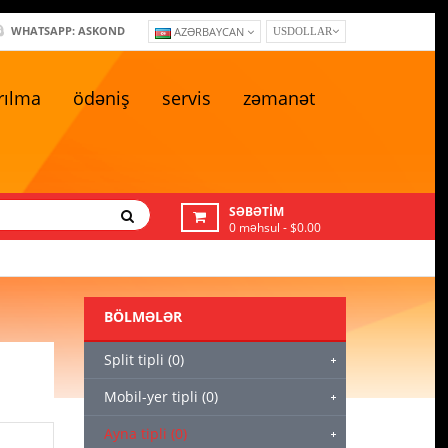
WHATSAPP: ASKOND
AZƏRBAYCAN
US DOLLAR
rılma
ödəniş
servis
zəmanət
SƏBƏTIM
0 məhsul - $0.00
BÖLMƏLƏR
Split tipli (0)
Mobil-yer tipli (0)
Ayna tipli (0)