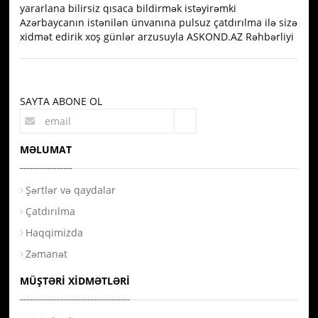
yararlana bilirsiz qısaca bildirmək istəyirəmki
Azərbaycanın istənilən ünvanına pulsuz çatdırılma ilə sizə
xidmət edirik xoş günlər arzusuyla ASKOND.AZ Rəhbərliyi
SAYTA ABONE OL
MƏLUMAT
Şərtlər və qaydalar
Çatdırılma
Haqqimizda
Zəmanət
MÜŞTƏRI XIDMƏTLƏRI