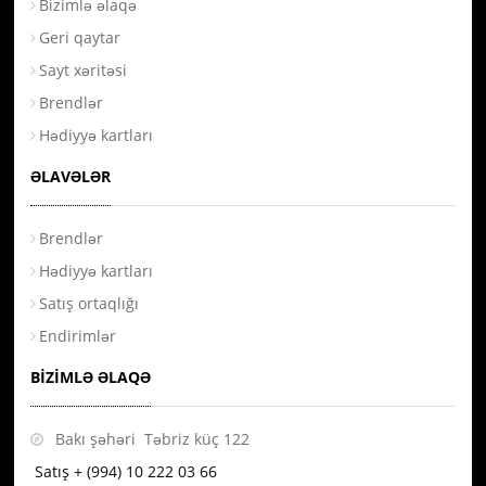
Bizimlə əlaqə
Geri qaytar
Sayt xəritəsi
Brendlər
Hədiyyə kartları
ƏLAVƏLƏR
Brendlər
Hədiyyə kartları
Satış ortaqlığı
Endirimlər
BIZIMLƏ ƏLAQƏ
Bakı şəhəri Təbriz küç 122
Satış + (994) 10 222 03 66