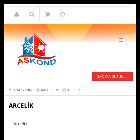
SAĞ YAN SÜTÜN
ANA SƏHIFƏ
KASET TIPLI
ARCELIK
ARCELIK
Arcelik