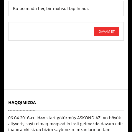
Bu bölmədə heç bir məhsul tapılmadı.
DAVAM ET
HAQQIMIZDA
06.04.2016-сı ildən start götürmüş ASKOND.AZ ən böyük
alişveriş saytı olmaq məqsədilə irəli getməkdə davam edir
inanıramki sizdə bizim saytımızın imkanlarınan tam