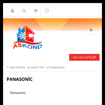
SAĞ YAN SÜTÜN
ANA SƏHIFƏ
KASET TIPLI
PANASONIC
PANASONIC
Panasonic