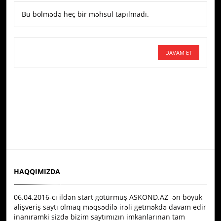
Bu bölmədə heç bir məhsul tapılmadı.
DAVAM ET
HAQQIMIZDA
06.04.2016-сı ildən start götürmüş ASKOND.AZ ən böyük
alişveriş saytı olmaq məqsədilə irəli getməkdə davam edir
inanıramki sizdə bizim saytımızın imkanlarınan tam