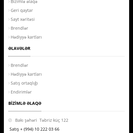
Bizimlə əlaqə
Geri qaytar
Sayt xəritəsi
Brendlər
Hədiyyə kartları
ƏLAVƏLƏR
Brendlər
Hədiyyə kartları
Satış ortaqlığı
Endirimlər
BIZIMLƏ ƏLAQƏ
Bakı şəhəri Təbriz küç 122
Satış + (994) 10 222 03 66