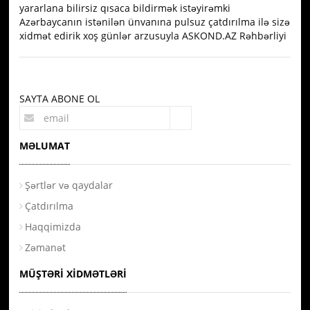
yararlana bilirsiz qısaca bildirmək istəyirəmki
Azərbaycanın istənilən ünvanına pulsuz çatdırılma ilə sizə
xidmət edirik xoş günlər arzusuyla ASKOND.AZ Rəhbərliyi
SAYTA ABONE OL
MƏLUMAT
Şərtlər və qaydalar
Çatdırılma
Haqqimizda
Zəmanət
MÜŞTƏRI XIDMƏTLƏRI