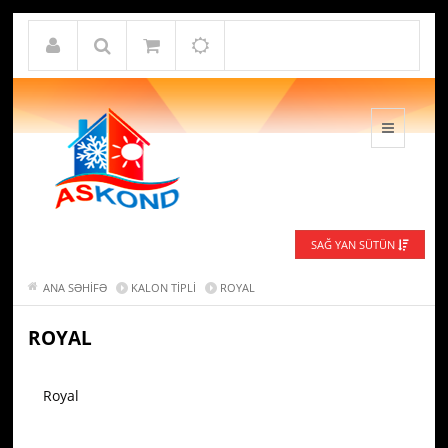
SAĞ YAN SÜTÜN
ANA SƏHIFƏ
KALON TIPLI
ROYAL
ROYAL
Royal