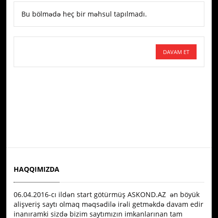
Bu bölmədə heç bir məhsul tapılmadı.
DAVAM ET
HAQQIMIZDA
06.04.2016-сı ildən start götürmüş ASKOND.AZ ən böyük
alişveriş saytı olmaq məqsədilə irəli getməkdə davam edir
inanıramki sizdə bizim saytımızın imkanlarınan tam