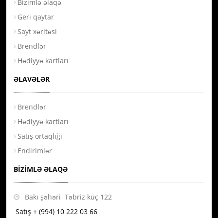
Bizimlə əlaqə
Geri qaytar
Sayt xəritəsi
Brendlər
Hədiyyə kartları
ƏLAVƏLƏR
Brendlər
Hədiyyə kartları
Satış ortaqlığı
Endirimlər
BIZIMLƏ ƏLAQƏ
Bakı şəhəri Təbriz küç 122
Satış + (994) 10 222 03 66