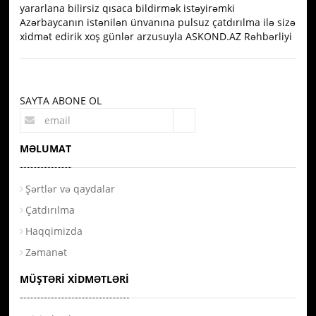
yararlana bilirsiz qısaca bildirmək istəyirəmki
Azərbaycanın istənilən ünvanına pulsuz çatdırılma ilə sizə
xidmət edirik xoş günlər arzusuyla ASKOND.AZ Rəhbərliyi
SAYTA ABONE OL
MƏLUMAT
Şərtlər və qaydalar
Çatdırılma
Haqqimizda
Zəmanət
MÜŞTƏRI XIDMƏTLƏRI